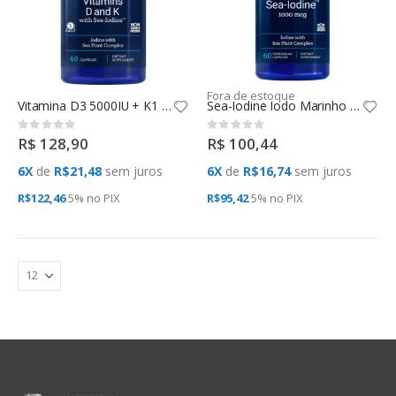
Fora de estoque
Vitamina D3 5000IU + K1 K2 MK7 210mcg 60 CAPS Life Extension
Sea-Iodine Iodo Marinho 1000mcg (60 VCAPS) Life Extension
Rating:
Rating:
0%
0%
R$ 128,90
R$ 100,44
6X
de
R$21,48
sem juros
6X
de
R$16,74
sem juros
R$122,46
5% no
PIX
R$95,42
5% no
PIX