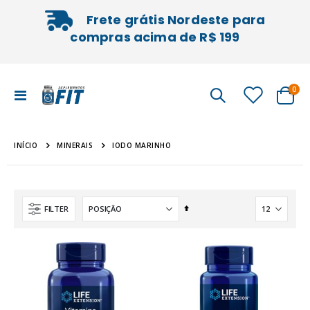
Frete grátis Nordeste para
compras acima de R$ 199
iten
0
Alternar
Cart
Nav
INÍCIO
IODO MARINHO
MINERAIS
Definir
FILTER
Direção
Decrescente