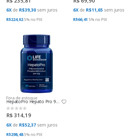
R$ 235,81
R$ 69,90
6X
de
R$39,30
sem juros
6X
de
R$11,65
sem juros
R$224,02
5% no
PIX
R$66,41
5% no
PIX
Fora de estoque
HepatoPro Hepato Pro 900Mg (60 SGels) Life Extension
Rating:
0%
R$ 314,19
6X
de
R$52,37
sem juros
R$298,48
5% no
PIX