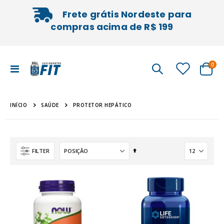
Frete grátis Nordeste para
compras acima de R$ 199
iten
0
Alternar
Cart
Nav
INÍCIO
PROTETOR HEPÁTICO
SAÚDE
Definir
FILTER
Direção
Decrescente