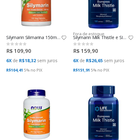
Fora de estoque
Silymarin Silimarina 150mg 120 Caps Now Foods
Silymarin Milk Thistle e SILIPHOS (120 VCAPS) Life Extension
Rating:
Rating:
0%
0%
R$ 109,90
R$ 159,90
6X
de
R$18,32
sem juros
6X
de
R$26,65
sem juros
R$104,41
5% no
PIX
R$151,91
5% no
PIX