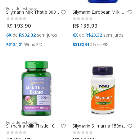
Fora de estoque
Silymarin Milk Thistle 300mg (200 Vcaps) - Now Foods
Silymarin European Milk Thistle (120 VCAPS) Life Extension
Rating:
Rating:
0%
0%
R$ 193,90
R$ 139,90
6X
de
R$32,32
sem juros
6X
de
R$23,32
sem juros
R$184,21
5% no
PIX
R$132,91
5% no
PIX
Fora de estoque
Silimarina Milk Thistle 1000 Mg (180 Caps) Puritans Pride
Silymarin Silimarina 150mg 60Vcaps Now Foods
Rating:
Rating:
0%
0%