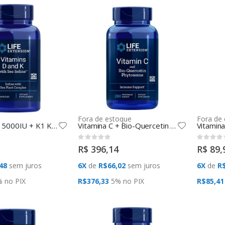
Fora de estoque
Fora de
Vitamina D3 5000IU + K1 K2 MK7 210mcg 60 CAPS Life Extension
Vitamina C + Bio-Quercetin Phytosom 250vcaps Life Extension
Rating:
Rating:
0%
0%
R$ 396,14
R$ 89,
48
sem juros
6X
de
R$66,02
sem juros
6X
de
R$
% no
PIX
R$376,33
5% no
PIX
R$85,41