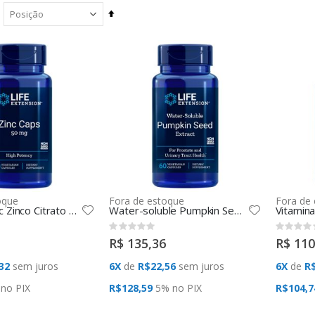
Definir
Direção
Decrescente
oque
Fora de estoque
Fora de
Zinc OptiZinc Zinco Citrato 50mg (90 VCAPS) Life Extension
Water-soluble Pumpkin Seed Extract (60 Caps) Life Extension
Rating:
Rating:
0%
0%
R$ 135,36
R$ 110
32
sem juros
6X
de
R$22,56
sem juros
6X
de
R$
 no
PIX
R$128,59
5% no
PIX
R$104,7