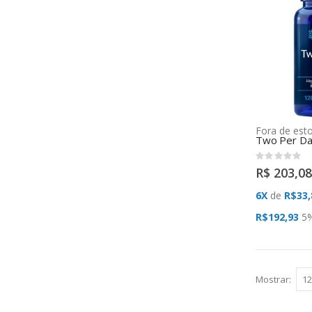
Fora de est
Rating:
0%
R$ 203,08
6X
de
R$33,
R$192,93
5
Mostrar