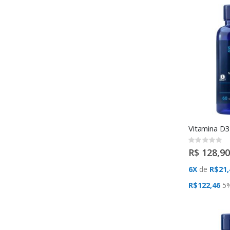
Rating:
0%
R$ 128,90
6X
de
R$21,
R$122,46
5