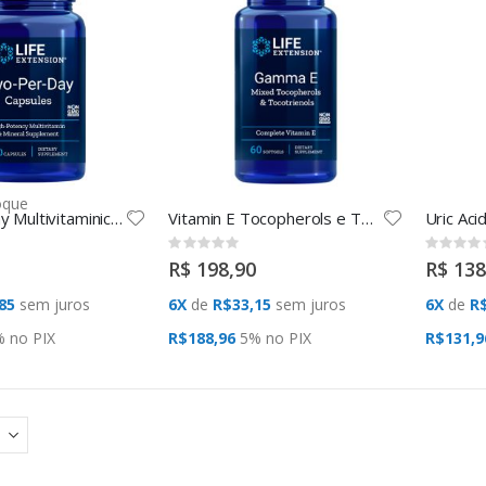
oque
Two Per Day Multivitaminico (120 CAPS) Life Extension
Vitamin E Tocopherols e Tocotrienols 60 SGels Life Extension
Rating:
Rating:
0%
0%
R$ 198,90
R$ 138
85
sem juros
6X
de
R$33,15
sem juros
6X
de
R$
% no
PIX
R$188,96
5% no
PIX
R$131,9