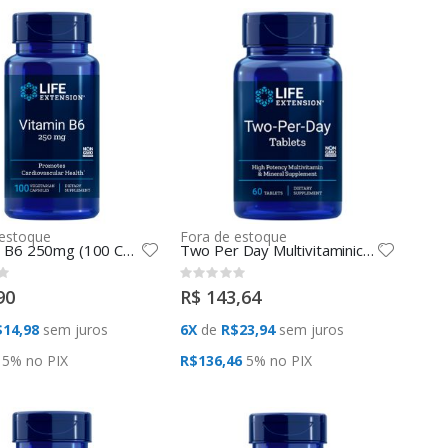
 estoque
Fora de estoque
Vitamina B6 250mg (100 Caps) Life Extension
Two Per Day Multivitaminico (60 TABLETS) Life Extension
Rating:
0%
90
R$ 143,64
14,98
sem juros
6X
de
R$23,94
sem juros
5% no
PIX
R$136,46
5% no
PIX