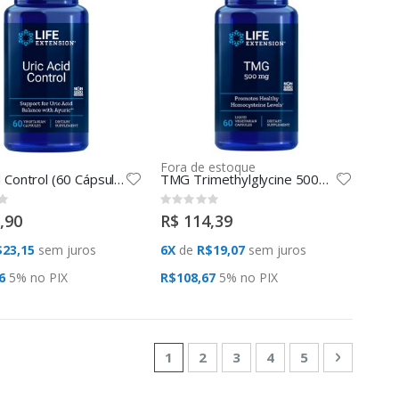
Fora de estoque
Uric Acid Control (60 Cápsulas) Life Extension
TMG Trimethylglycine 500mg (60 LVCAPS) Life Extension
Rating:
0%
,90
R$ 114,39
23,15
sem juros
6X
de
R$19,07
sem juros
6
5% no
PIX
R$108,67
5% no
PIX
Página
Você esta lendo a pagina
Página
Página
Página
Página
Página
Próximo
1
2
3
4
5