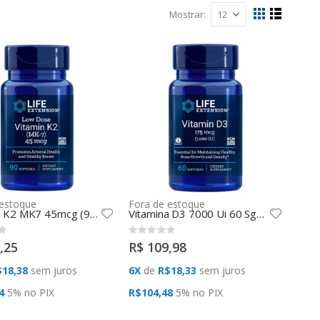
Mostrar
Ver
Grade
Lista
como
 estoque
Fora de estoque
Vitamina K2 MK7 45mcg (90 SGels) Life Extension
Vitamina D3 7000 Ui 60 Sgels Life Extension
Rating:
0%
,25
R$ 109,98
18,38
sem juros
6X
de
R$18,33
sem juros
4
5% no
PIX
R$104,48
5% no
PIX