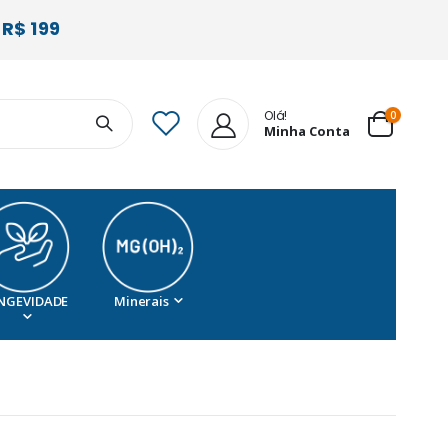
R$ 199
Olá!
itens
0
Minha Conta
Cart
NGEVIDADE
Minerais