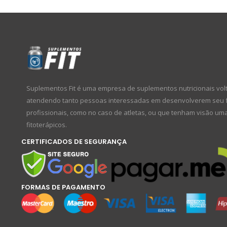
Suplementos Fit é uma empresa de suplementos nutricionais volta
atendendo tanto pessoas interessadas em desenvolverem seu físi
profissionais, como no caso de atletas, ou que tenham visão um
fitoterápicos.
CERTIFICADOS DE SEGURANÇA
FORMAS DE PAGAMENTO