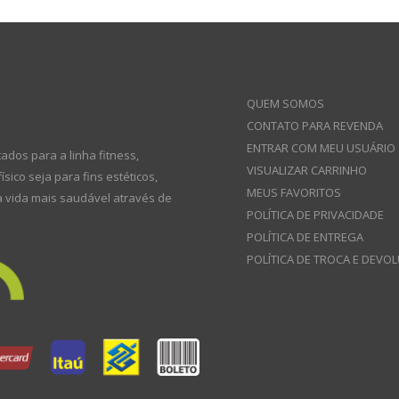
QUEM SOMOS
CONTATO PARA REVENDA
ENTRAR COM MEU USUÁRIO
dos para a linha fitness,
VISUALIZAR CARRINHO
co seja para fins estéticos,
MEUS FAVORITOS
a vida mais saudável através de
POLÍTICA DE PRIVACIDADE
POLÍTICA DE ENTREGA
POLÍTICA DE TROCA E DEVO