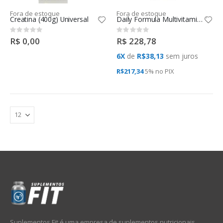
Fora de estoque
Fora de estoque
Creatina (400g) Universal
Daily Formula Multivitaminico 100Tabs Universal
Rating:
Rating:
0%
0%
R$ 0,00
R$ 228,78
6X
de
R$38,13
sem juros
R$217,34
5% no
PIX
Suplementos Fit é uma empresa de suplementos nutricionais