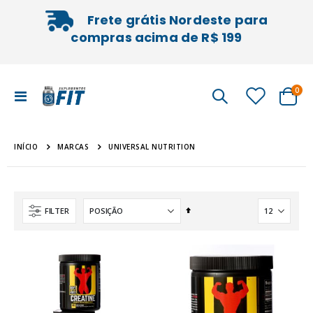
Frete grátis Nordeste para
compras acima de R$ 199
iten
0
Alternar
Cart
Nav
INÍCIO
UNIVERSAL NUTRITION
MARCAS
Definir
FILTER
Direção
Decrescente