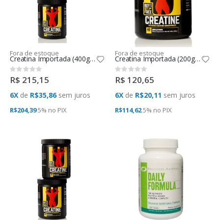
Fora de estoque
Fora de estoque
Creatina Importada (400g) Universal
Creatina Importada (200g) Universal
Rating:
Rating:
0%
0%
R$ 215,15
R$ 120,65
6X
de
R$35,86
sem juros
6X
de
R$20,11
sem juros
R$204,39
5% no
PIX
R$114,62
5% no
PIX