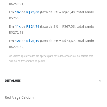
R$259,91)
Em
10x
de
R$26,60
(taxa de 3% = R$61,40, totalizando
R$266,05)
Em
11x
de
R$24,74
(taxa de 3% = R$67,53, totalizando
R$272,18)
Em
12x
de
R$23,19
(taxa de 3% = R$73,67, totalizando
R$278,32)
Os valores apresentados são apenas para consulta, o valor real da parcela será
exibido no fechamento do pedido.
DETALHES
Red Alage Calcium