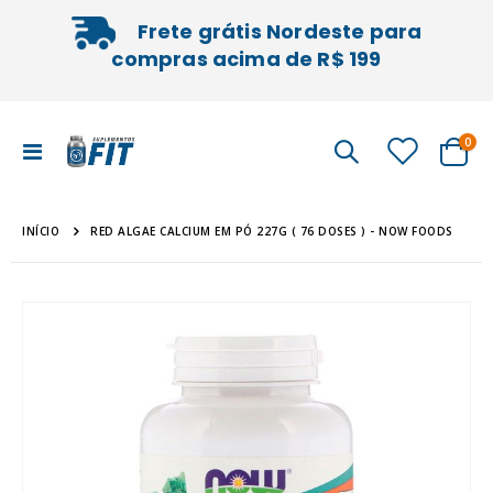
Frete grátis Nordeste para
compras acima de R$ 199
iten
0
Alternar
Cart
Nav
INÍCIO
RED ALGAE CALCIUM EM PÓ 227G ( 76 DOSES ) - NOW FOODS
Pular
Sal
para
pa
o
o
final
iníc
da
da
Galeria
Gal
de
de
imagens
im