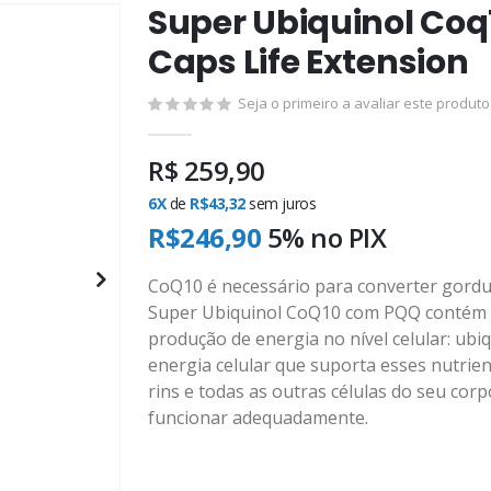
Super Ubiquinol Coq
Saltar
para
Caps Life Extension
o
início
Seja o primeiro a avaliar este produto
da
Galeria
R$ 259,90
de
imagens
6X
de
R$43,32
sem juros
R$246,90
5% no
PIX
CoQ10 é necessário para converter gordura
Super Ubiquinol CoQ10 com PQQ contém tr
produção de energia no nível celular: ubiq
energia celular que suporta esses nutrie
rins e todas as outras células do seu cor
funcionar adequadamente.