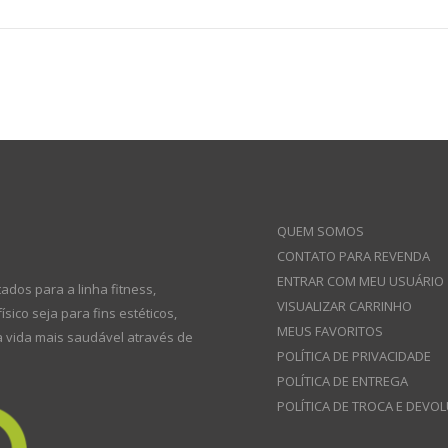
QUEM SOMOS
CONTATO PARA REVENDA
ENTRAR COM MEU USUÁRIO
dos para a linha fitness,
VISUALIZAR CARRINHO
co seja para fins estéticos,
MEUS FAVORITOS
a vida mais saudável através de
POLÍTICA DE PRIVACIDADE
POLÍTICA DE ENTREGA
POLÍTICA DE TROCA E DEVO