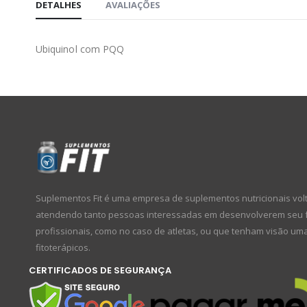
DETALHES
AVALIAÇÕES
Ubiquinol com PQQ
Suplementos Fit é uma empresa de suplementos nutricionais volta
atendendo tanto pessoas interessadas em desenvolverem seu físi
profissionais, como no caso de atletas, ou que tenham visão um
fitoterápicos.
CERTIFICADOS DE SEGURANÇA