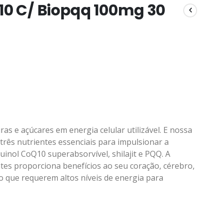
10 C/ Biopqq 100mg 30
s e açúcares em energia celular utilizável. E nossa
ês nutrientes essenciais para impulsionar a
uinol CoQ10 superabsorvível, shilajit e PQQ. A
ntes proporciona benefícios ao seu coração, cérebro,
po que requerem altos níveis de energia para