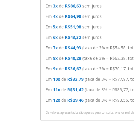
Em
3x
de
R$86,63
sem juros
Em
4x
de
R$64,98
sem juros
Em
5x
de
R$51,98
sem juros
Em
6x
de
R$43,32
sem juros
Em
7x
de
R$44,93
(taxa de 3% = R$54,58, to
Em
8x
de
R$40,28
(taxa de 3% = R$62,38, to
Em
9x
de
R$36,67
(taxa de 3% = R$70,17, to
Em
10x
de
R$33,79
(taxa de 3% = R$77,97, t
Em
11x
de
R$31,42
(taxa de 3% = R$85,77, t
Em
12x
de
R$29,46
(taxa de 3% = R$93,56, t
Os valores apresentados são apenas para consulta, o valor real d