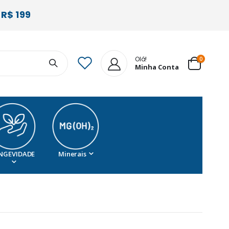
R$ 199
Olá!
itens
0
Minha Conta
Cart
NGEVIDADE
Minerais