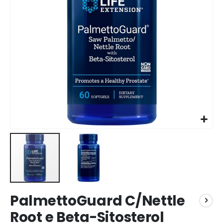
imagens
im
PalmettoGuard C/Nettle
Root e Beta-Sitosterol