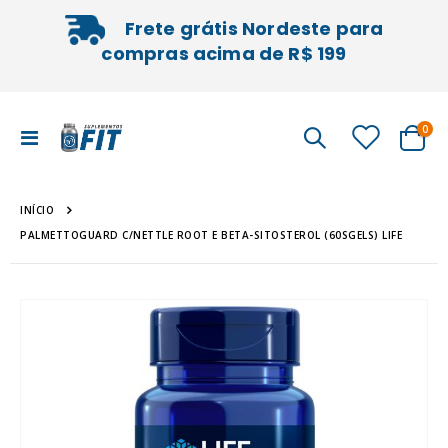
Frete grátis Nordeste para
compras acima de R$ 199
iten
0
Alternar
Cart
Nav
INÍCIO
PALMETTOGUARD C/NETTLE ROOT E BETA-SITOSTEROL (60SGELS) LIFE
Pular
Sal
para
pa
o
o
final
iníc
da
da
Galeria
Gal
de
de