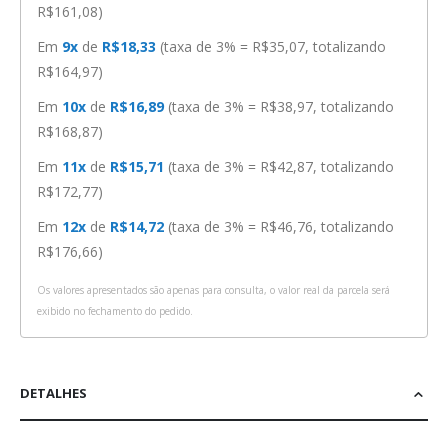
R$161,08)
Em
9x
de
R$18,33
(taxa de 3% = R$35,07, totalizando
R$164,97)
Em
10x
de
R$16,89
(taxa de 3% = R$38,97, totalizando
R$168,87)
Em
11x
de
R$15,71
(taxa de 3% = R$42,87, totalizando
R$172,77)
Em
12x
de
R$14,72
(taxa de 3% = R$46,76, totalizando
R$176,66)
Os valores apresentados são apenas para consulta, o valor real da parcela será
exibido no fechamento do pedido.
DETALHES