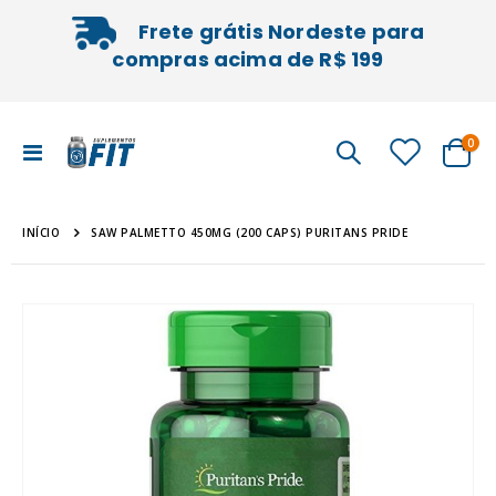
Frete grátis Nordeste para
compras acima de R$ 199
iten
0
Alternar
Cart
Nav
INÍCIO
SAW PALMETTO 450MG (200 CAPS) PURITANS PRIDE
Pular
Sal
para
pa
o
o
final
iníc
da
da
Galeria
Gal
de
de
imagens
im