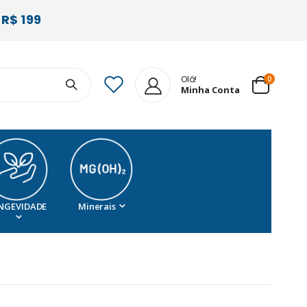
R$ 199
Olá!
itens
0
Minha Conta
Cart
NGEVIDADE
Minerais