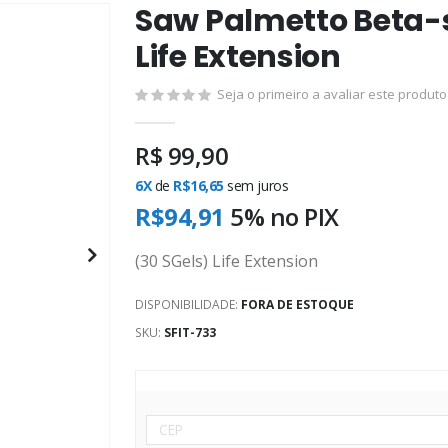
Saw Palmetto Beta-s
Saltar
para
Life Extension
o
início
Seja o primeiro a avaliar este produto
da
Galeria
R$ 99,90
de
imagens
6X
de
R$16,65
sem juros
R$94,91
5% no
PIX
(30 SGels) Life Extension
DISPONIBILIDADE:
FORA DE ESTOQUE
SKU
SFIT-733