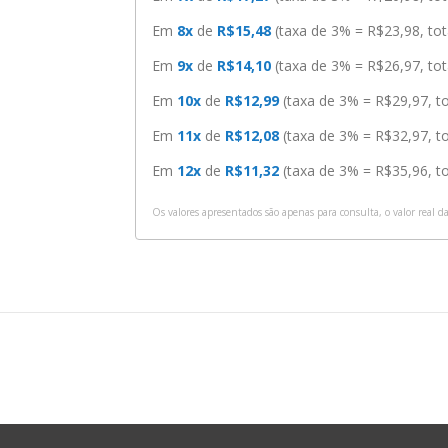
Em
8x
de
R$15,48
(taxa de 3% = R$23,98, to
Em
9x
de
R$14,10
(taxa de 3% = R$26,97, to
Em
10x
de
R$12,99
(taxa de 3% = R$29,97, t
Em
11x
de
R$12,08
(taxa de 3% = R$32,97, t
Em
12x
de
R$11,32
(taxa de 3% = R$35,96, t
Os valores apresentados são apenas para consulta, o valor real d