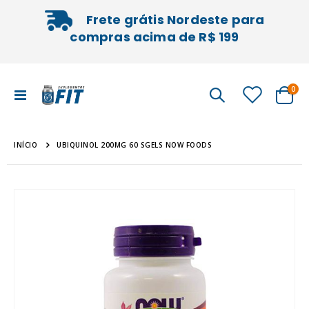
Frete grátis Nordeste para
compras acima de R$ 199
iten
0
Alternar
Cart
Nav
INÍCIO
UBIQUINOL 200MG 60 SGELS NOW FOODS
Pular
Sal
para
pa
o
o
final
iníc
da
da
Galeria
Gal
de
de
imagens
im